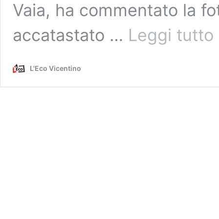
Vaia, ha commentato la fot
Il
accatastato …
Leggi tutto
G
di
V
L'Eco Vicentino
g
c
i
M
“
p
al
c