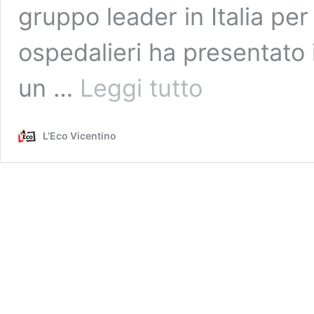
gruppo leader in Italia per i
ospedalieri ha presentato in
Il
un …
Leggi tutto
giorno
della
verità
L'Eco Vicentino
per
il
progetto
Silva
sull’area
ex
Safond:
oggi
la
decisione
in
Provincia