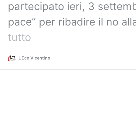
partecipato ieri, 3 settembr
pace” per ribadire il no all
L’impegno
tutto
per
la
pace:
L'Eco Vicentino
in
centinaia
in
piazza
Ferrarin.
Il
testimone
passa
a
Schio