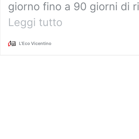
giorno fino a 90 giorni di r
Parcheggi
Leggi tutto
a
Vicenza:
ultimatum
L'Eco Vicentino
di
Possamai
al
nuovo
gestore
Gps