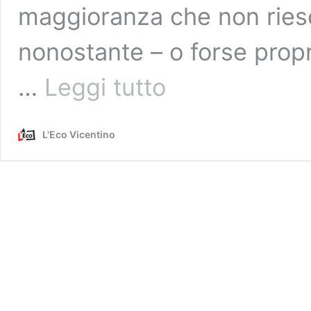
maggioranza che non riesce
nonostante – o forse propri
Presidente
…
Leggi tutto
del
Consiglio,
seconda
L'Eco Vicentino
fumata
nera.
Ma
Orsi
c’è.
Lain
nuovo
assessore
ai
lavori
pubblici