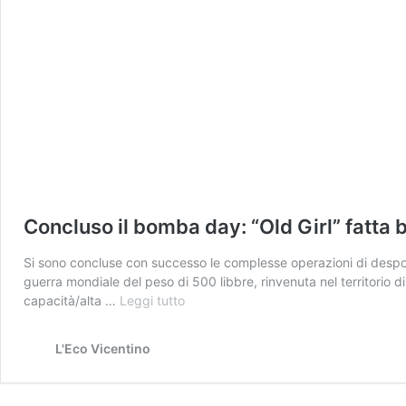
Concluso il bomba day: “Old Girl” fatta b
Si sono concluse con successo le complesse operazioni di despolet
guerra mondiale del peso di 500 libbre, rinvenuta nel territorio di
Concluso
capacità/alta …
Leggi tutto
il
bomba
L'Eco Vicentino
day:
“Old
Girl”