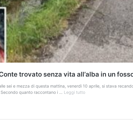
Conte trovato senza vita all’alba in un foss
alle sei e mezza di questa mattina, venerdì 10 aprile, si stava recand
Giallo
ci. Secondo quanto raccontano i …
Leggi tutto
a
Mirabella:
l’ex
hockeista
Marco
Conte