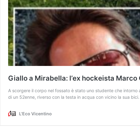
Giallo a Mirabella: l’ex hockeista Marco 
A scorgere il corpo nel fossato è stato uno studente che intorno 
di un 52enne, riverso con la testa in acqua con vicino la sua bi
L'Eco Vicentino