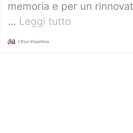
memoria e per un rinnovat
Giulia
…
Leggi tutto
Cecchettin
uccisa
un
L'Eco Vicentino
anno
fa
da
Filippo
Turetta.
Il
ricordo
nella
sua
università