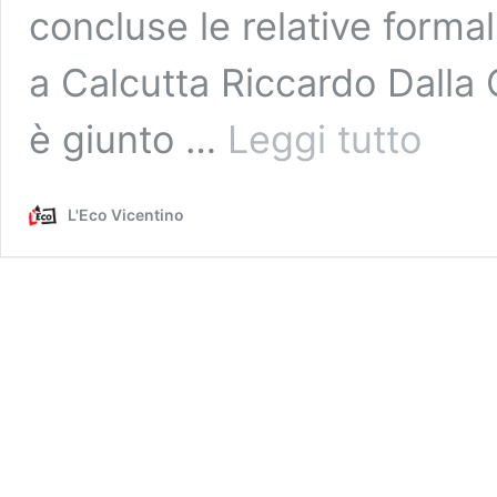
concluse le relative formali
a Calcutta Riccardo Dalla 
Nepal,
è giunto …
Leggi tutto
arrivata
a
Kathmand
L'Eco Vicentino
la
salma
di
Stefano
Farronato:
attesa
per
il
rientro
in
Italia