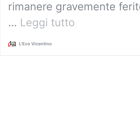
rimanere gravemente ferito
Scialpinista
…
Leggi tutto
bassanese
travolto
da
L'Eco Vicentino
una
valanga
in
Alto
Adige:
è
gravissimo