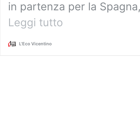
in partenza per la Spagna, 
Il
Leggi tutto
“vero”
Famila
mette
L'Eco Vicentino
la
freccia
verso
la
finale
scudetto.
Battuto
Derthona
in
gara-
1