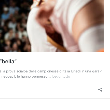
“bella”
 la prova scialba delle campionesse d’Italia lunedì in una gara-1
Riscatto
tica ineccepibile hanno permesso …
Leggi tutto
Famila,
a
Mestre
blitz
perfetto
e