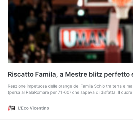
Riscatto Famila, a Mestre blitz perfetto 
Reazione impetuosa delle orange del Famila Schio tra terra e mare
(persa al PalaRomare per 71-60) che sapeva di disfatta. Il cuore F
L'Eco Vicentino