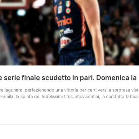
e serie finale scudetto in pari. Domenica la 
 lagunare, perfezionando una vittoria per certi versi a sorpresa vista
amila, la spinta dei fedelissimi tifosi altovicentini, la condotta tat