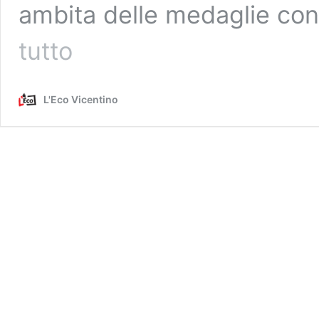
ambita delle medaglie con
Mondiali
tutto
di
atletica,
Andy
L'Eco Vicentino
Diaz
vince
l’oro
nel
salto
triplo:
prima
medaglia
per
l’Italia