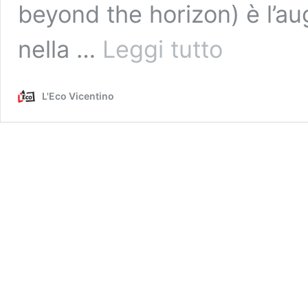
beyond the horizon) è l’au
Il
nella …
Leggi tutto
murale
di
Robert
L'Eco Vicentino
Vargas:
300
metri
quadri
per
ispirare
i
giovani
a
seguire
i
sogni