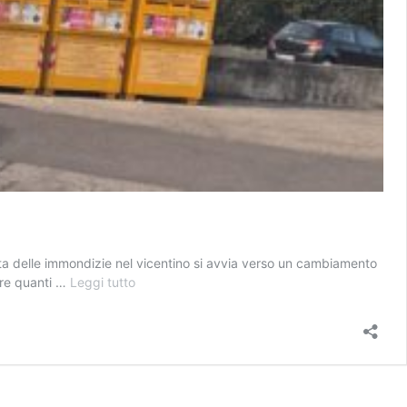
olta delle immondizie nel vicentino si avvia verso un cambiamento
Tassa
are quanti …
Leggi tutto
rifiuti,
la
sfida
nel
Vicentino:
produrre