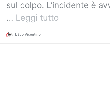
sul colpo. L’incidente è a
Investimento
…
Leggi tutto
in
via
Galvani:
L'Eco Vicentino
morto
un
operaio
in
bici