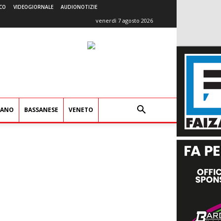
CO
VIDEOGIORNALE
AUDIONOTIZIE
venerdì 7 agosto 2026
IANO
BASSANESE
VENETO