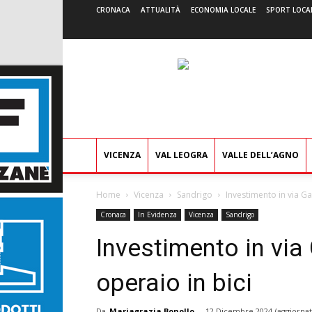
CRONACA
ATTUALITÀ
ECONOMIA LOCALE
SPORT LOCA
VICENZA
VAL LEOGRA
VALLE DELL’AGNO
Home
Vicenza
Sandrigo
Investimento in via Ga
Cronaca
In Evidenza
Vicenza
Sandrigo
Investimento in via
operaio in bici
Da
Mariagrazia Bonollo
-
12 Dicembre 2024
(aggiornat