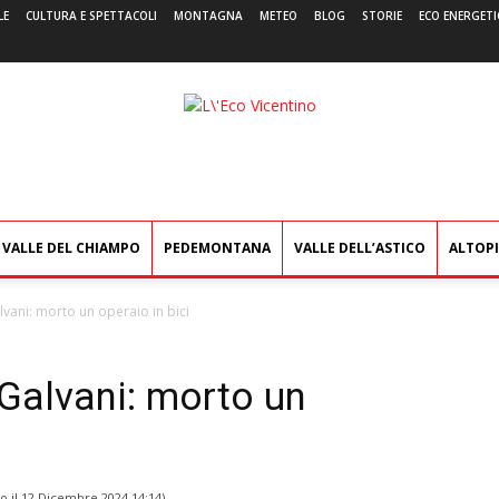
LE
CULTURA E SPETTACOLI
MONTAGNA
METEO
BLOG
STORIE
ECO ENERGETI
L'Eco
Vicentino
VALLE DEL CHIAMPO
PEDEMONTANA
VALLE DELL’ASTICO
ALTOP
lvani: morto un operaio in bici
 Galvani: morto un
o il
12 Dicembre 2024 14:14
)