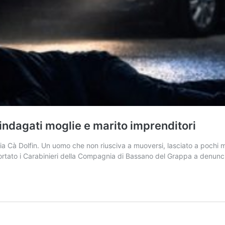
indagati moglie e marito imprenditori
 via Cà Dolfin. Un uomo che non riusciva a muoversi, lasciato a pochi m
 portato i Carabinieri della Compagnia di Bassano del Grappa a denun