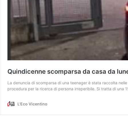
Quindicenne scomparsa da casa da lunedì
La denuncia di scomparsa di una teenager è stata raccolta nelle 
procedura per la ricerca di persona irreperibile. Si tratta di un
L'Eco Vicentino