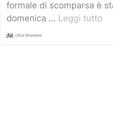
formale di scomparsa è sta
Pensi
domenica …
Leggi tutto
di
86
anni
L'Eco Vicentino
scomp
nel
nulla
da
domen
Allesti
il
centro
ricerc