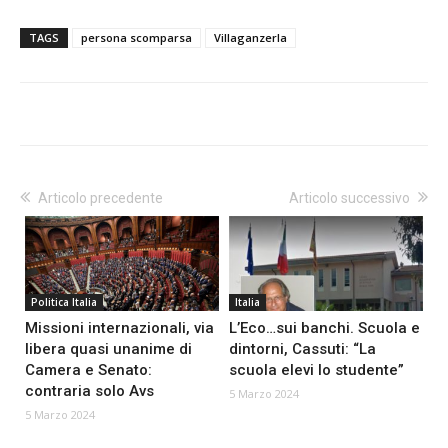
TAGS
persona scomparsa
Villaganzerla
Articolo precedente
Articolo successivo
Politica Italia
Italia
Missioni internazionali, via
L’Eco…sui banchi. Scuola e
libera quasi unanime di
dintorni, Cassuti: “La
Camera e Senato:
scuola elevi lo studente”
contraria solo Avs
5 Marzo 2024
5 Marzo 2024