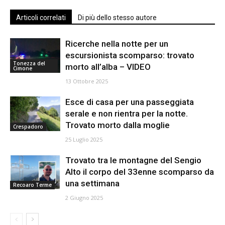
Articoli correlati
Di più dello stesso autore
Ricerche nella notte per un
escursionista scomparso: trovato
Tonezza del
morto all’alba – VIDEO
Cimone
13 Ottobre 2025
Esce di casa per una passeggiata
serale e non rientra per la notte.
Trovato morto dalla moglie
Crespadoro
25 Luglio 2025
Trovato tra le montagne del Sengio
Alto il corpo del 33enne scomparso da
una settimana
Recoaro Terme
2 Giugno 2025