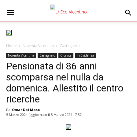
Home
Noventa Vicentina
Castegnero
Noventa Vicentina
Castegnero
Cronaca
In Evidenza
Pensionata di 86 anni
scomparsa nel nulla da
domenica. Allestito il centro
ricerche
Da
Omar Dal Maso
5 Marzo 2024
(aggiornato il
5 Marzo 2024 17:57
)