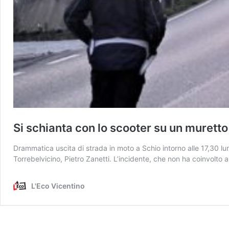
Si schianta con lo scooter su un murett
Drammatica uscita di strada in moto a Schio intorno alle 17,30 lu
Torrebelvicino, Pietro Zanetti. L’incidente, che non ha coinvolto a
L'Eco Vicentino