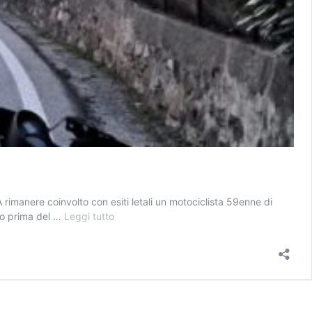
rimanere coinvolto con esiti letali un motociclista 59enne di
Si
oco prima del …
Leggi tutto
schianta
con
lo
scooter
su
un