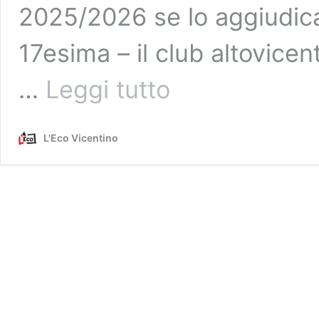
2025/2026 se lo aggiudica
17esima – il club altovicen
Famila,
…
Leggi tutto
la
Coppa
Italia
L'Eco Vicentino
è
poesia
in
sestina
a
Tortona.
E
capitan
Sottana
annuncia
l’addio
al
basket