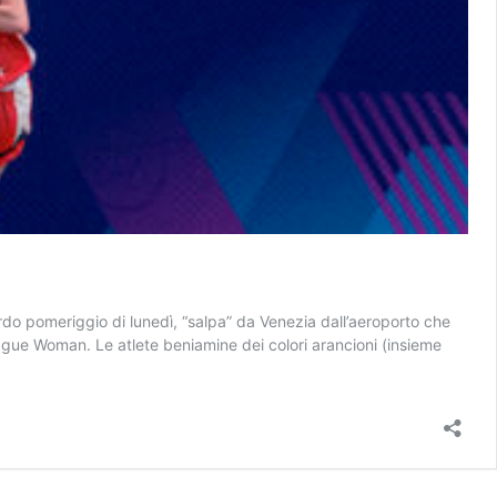
ardo pomeriggio di lunedì, “salpa” da Venezia dall’aeroporto che
eague Woman. Le atlete beniamine dei colori arancioni (insieme