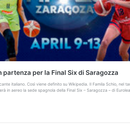
 partenza per la Final Six di Saragozza
nte italiano. Così viene definito su Wikipedia. Il Famila Schio, nel t
gerà in aereo la sede spagnola della Final Six – Saragozza – di Eurol