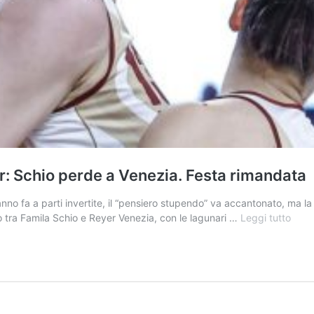
er: Schio perde a Venezia. Festa rimandata
 anno fa a parti invertite, il “pensiero stupendo” va accantonato, ma la 
Terz
o tra Famila Schio e Reyer Venezia, con le lagunari …
Leggi tutto
atto
della
saga
scud
alla
Reye