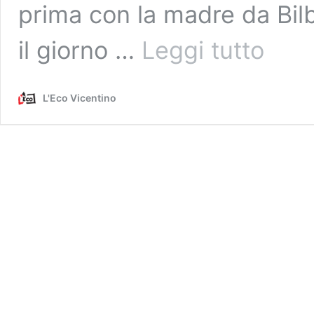
prima con la madre da Bi
“Aiutateci
il giorno …
Leggi tutto
a
trovare
Emmanuel”
L'Eco Vicentino
appello
tv
per
il
31enne
di
Schio
scomparso
in
Spagna