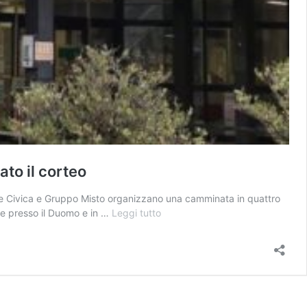
ato il corteo
ione Civica e Gruppo Misto organizzano una camminata in quattro
Opposizioni
ste presso il Duomo e in …
Leggi tutto
contro
Orsi:
“Sociosanitario,
in
10
anni