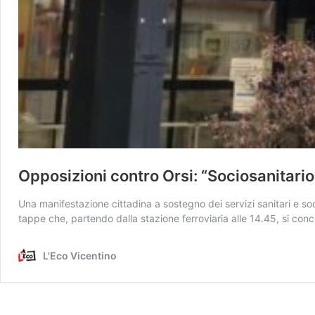
Opposizioni contro Orsi: “Sociosanitario,
Una manifestazione cittadina a sostegno dei servizi sanitari e s
tappe che, partendo dalla stazione ferroviaria alle 14.45, si conc
L'Eco Vicentino