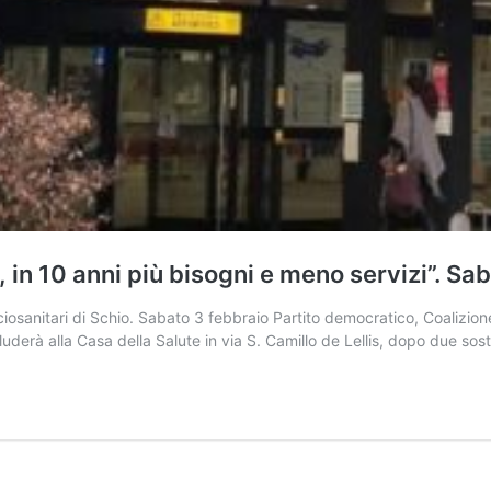
 in 10 anni più bisogni e meno servizi”. Sab
ociosanitari di Schio. Sabato 3 febbraio Partito democratico, Coaliz
luderà alla Casa della Salute in via S. Camillo de Lellis, dopo due so