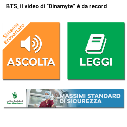
BTS, il video di “Dinamyte” è da record
Home
Radionotizie
Radionotizie
BTS, il video di “Dinamyte” è
da record
Da
Redazione Nazionale
23 Agosto 2020
(aggiornato il
23 Agosto 2020 23:07
)
ASCOLTA L'AUDIO
Lettore
00:00
00:00