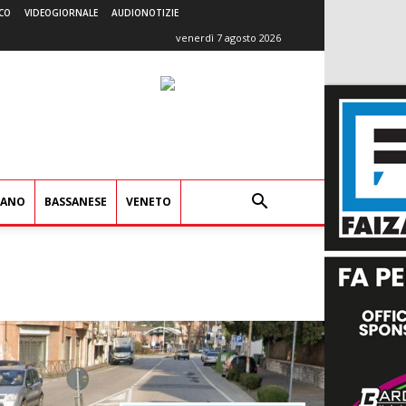
CO
VIDEOGIORNALE
AUDIONOTIZIE
venerdì 7 agosto 2026
IANO
BASSANESE
VENETO