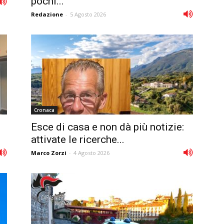
pochi...
Redazione
-
5 Agosto 2026
Cronaca
Esce di casa e non dà più notizie:
attivate le ricerche...
Marco Zorzi
-
4 Agosto 2026