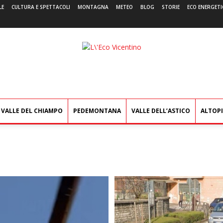
LE
CULTURA E SPETTACOLI
MONTAGNA
METEO
BLOG
STORIE
ECO ENERGETI
L'Eco
Vicentino
VALLE DEL CHIAMPO
PEDEMONTANA
VALLE DELL’ASTICO
ALTOP