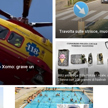
Travolta sulle strisce, mu
so Xomo: grave un
Blitz antidroga della Polizia Locale, 
23enne con 200 grammi di hashish