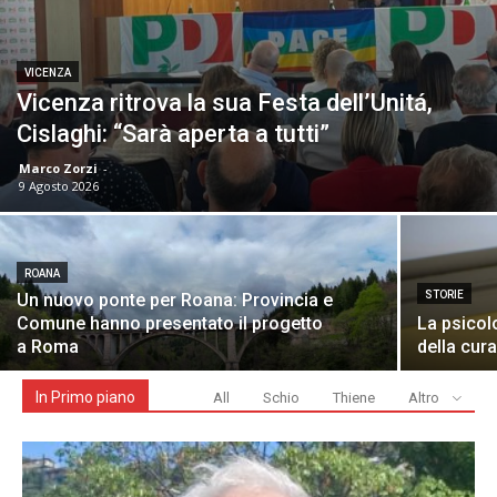
VICENZA
Vicenza ritrova la sua Festa dell’Unitá,
Cislaghi: “Sarà aperta a tutti”
Marco Zorzi
-
9 Agosto 2026
ROANA
STORIE
Un nuovo ponte per Roana: Provincia e
Comune hanno presentato il progetto
La psicolo
a Roma
della cura
In Primo piano
All
Schio
Thiene
Altro