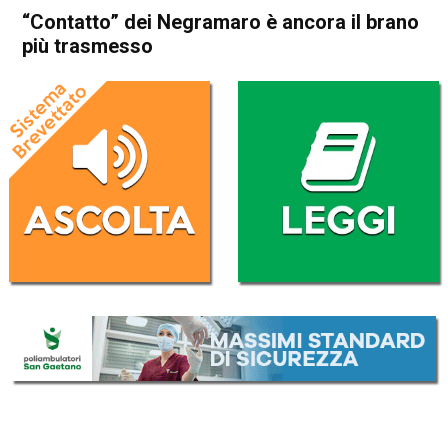
“Contatto” dei Negramaro è ancora il brano
più trasmesso
Home
Radionotizie
Radionotizie
“Contatto” dei Negramaro è
ancora il brano più trasmesso
Da
Radio eco
27 Novembre 2020
ASCOLTA L'AUDIO
Lettore
00:00
00:00