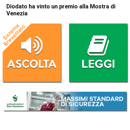
Diodato ha vinto un premio alla Mostra di
Venezia
Home
Radionotizie
Radionotizie
Diodato ha vinto un premio
alla Mostra di Venezia
Da
Redazione Nazionale
5 Settembre 2020
(aggiornato il
5 Settembre 2020 8:58
)
ASCOLTA L'AUDIO
Lettore
00:00
00:00