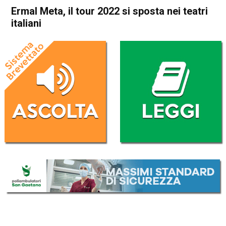
Ermal Meta, il tour 2022 si sposta nei teatri
italiani
Home
Radionotizie
Radionotizie
Ermal Meta, il tour 2022 si
sposta nei teatri italiani
Da
Mr. Charly
21 Dicembre 2021
ASCOLTA L'AUDIO
Lettore
00:00
00:00