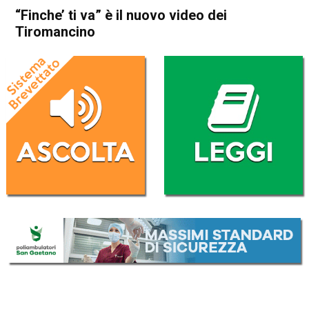
“Finche’ ti va” è il nuovo video dei
Tiromancino
Home
Radionotizie
Radionotizie
“Finche’ ti va” è il nuovo video
dei Tiromancino
Da
Redazione Nazionale
21 Settembre 2020
ASCOLTA L'AUDIO
Lettore
00:00
00:00