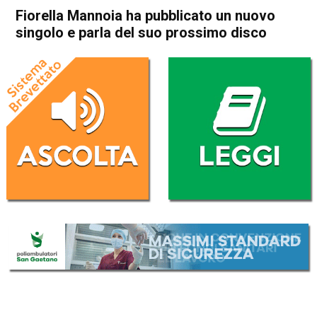
Fiorella Mannoia ha pubblicato un nuovo
singolo e parla del suo prossimo disco
Home
Radionotizie
Radionotizie
Fiorella Mannoia ha
pubblicato un nuovo singolo e
parla del suo prossimo disco
Da
Redazione Nazionale
15 Settembre 2020
ASCOLTA L'AUDIO