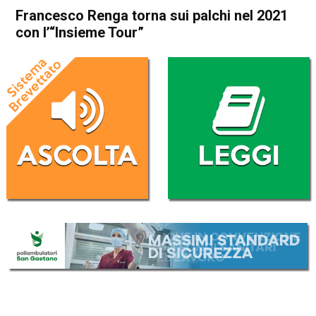
Francesco Renga torna sui palchi nel 2021
con l’“Insieme Tour”
Home
Radionotizie
Radionotizie
Francesco Renga torna sui
palchi nel 2021 con l’“Insieme
Tour”
Da
Redazione Nazionale
9 Settembre 2020
ASCOLTA L'AUDIO