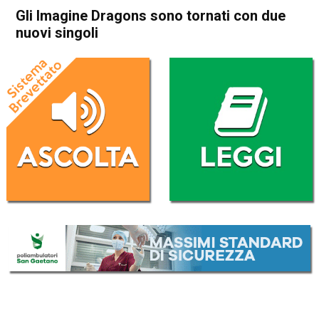
Gli Imagine Dragons sono tornati con due
nuovi singoli
Home
Radionotizie
Radionotizie
Gli Imagine Dragons sono
tornati con due nuovi singoli
Da
Giulia Busellato
12 Marzo 2021
ASCOLTA L'AUDIO
Lettore
00:00
00:00