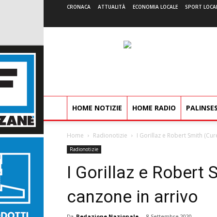
CRONACA
ATTUALITÀ
ECONOMIA LOCALE
SPORT LOCA
HOME NOTIZIE
HOME RADIO
PALINSE
Home
Radionotizie
I Gorillaz e Robert Smith (Cur
Radionotizie
I Gorillaz e Robert 
canzone in arrivo
Da
Redazione Nazionale
-
8 Settembre 2020