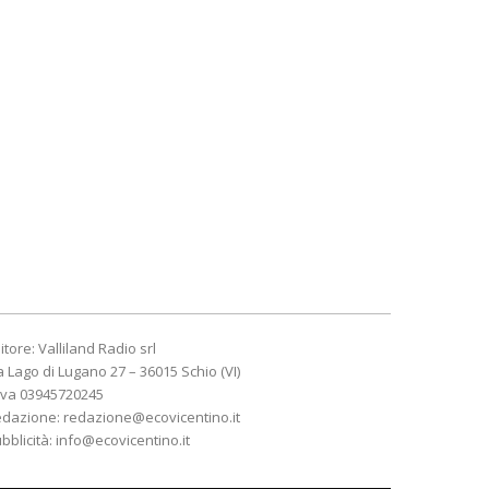
itore: Valliland Radio srl
a Lago di Lugano 27 – 36015 Schio (VI)
Iva 03945720245
edazione:
redazione@ecovicentino.it
bblicità:
info@ecovicentino.it