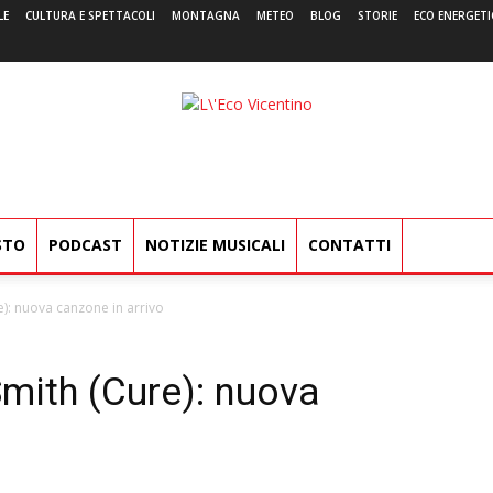
LE
CULTURA E SPETTACOLI
MONTAGNA
METEO
BLOG
STORIE
ECO ENERGETI
L'Eco
Vicentino
STO
PODCAST
NOTIZIE MUSICALI
CONTATTI
e): nuova canzone in arrivo
Smith (Cure): nuova