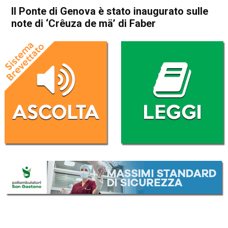
Il Ponte di Genova è stato inaugurato sulle
note di ‘Crêuza de mä’ di Faber
Home
Radionotizie
Radionotizie
Il Ponte di Genova è stato
inaugurato sulle note di
‘Crêuza de mä’ di Faber
Da
Redazione Nazionale
4 Agosto 2020
(aggiornato il
4 Agosto 2020 19:45
)
ASCOLTA L'AUDIO