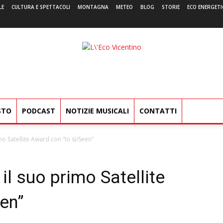
LE
CULTURA E SPETTACOLI
MONTAGNA
METEO
BLOG
STORIE
ECO ENERGETI
L'Eco
Vicentino
STO
PODCAST
NOTIZIE MUSICALI
CONTATTI
mo Satellite Award con “Io sì/Seen”
il suo primo Satellite
en”