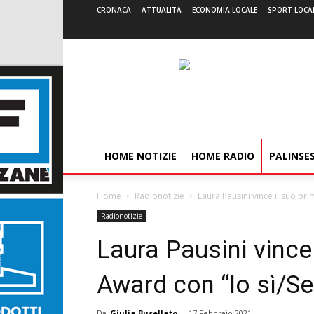
CRONACA
ATTUALITÀ
ECONOMIA LOCALE
SPORT LOCA
HOME NOTIZIE
HOME RADIO
PALINSE
Home
Radionotizie
Laura Pausini vince il suo pri
Radionotizie
Laura Pausini vince 
Award con “Io sì/Se
Da
Giulia Busellato
-
17 Febbraio 2021