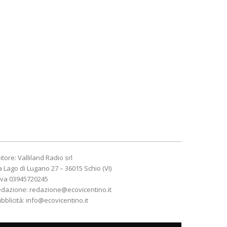
itore: Valliland Radio srl
a Lago di Lugano 27 – 36015 Schio (VI)
Iva 03945720245
edazione:
redazione@ecovicentino.it
bblicità:
info@ecovicentino.it