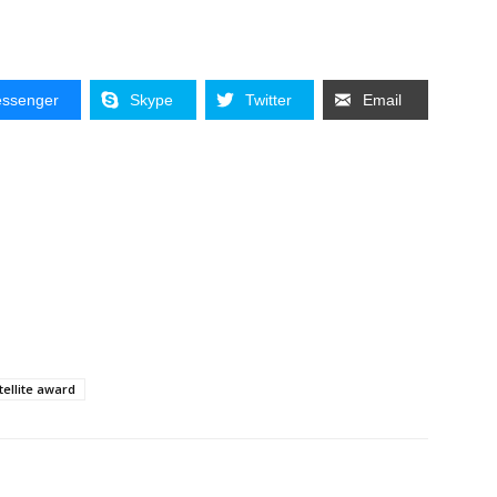
ssenger
Skype
Twitter
Email
tellite award