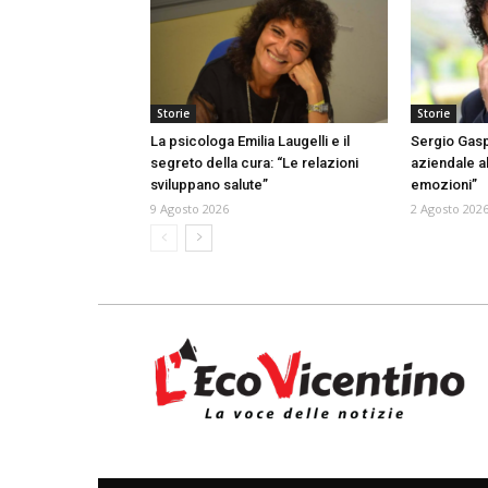
Storie
Storie
La psicologa Emilia Laugelli e il
Sergio Gasp
segreto della cura: “Le relazioni
aziendale al
sviluppano salute”
emozioni”
9 Agosto 2026
2 Agosto 202