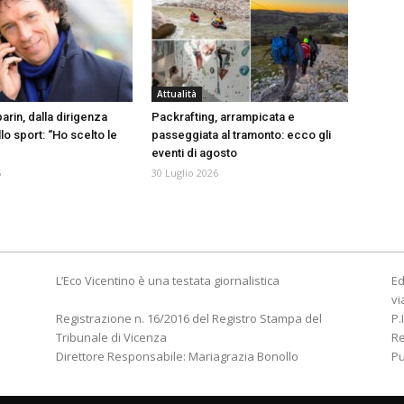
Attualità
arin, dalla dirigenza
Packrafting, arrampicata e
lo sport: “Ho scelto le
passeggiata al tramonto: ecco gli
eventi di agosto
6
30 Luglio 2026
L’Eco Vicentino è una testata giornalistica
Ed
vi
Registrazione n. 16/2016 del Registro Stampa del
P.
Tribunale di Vicenza
R
Direttore Responsabile: Mariagrazia Bonollo
Pu