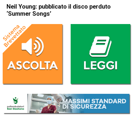
Neil Young: pubblicato il disco perduto
‘Summer Songs’
Home
Radionotizie
Radionotizie
Neil Young: pubblicato il
disco perduto ‘Summer
Songs’
Da
Mr. Charly
30 Dicembre 2021
ASCOLTA L'AUDIO