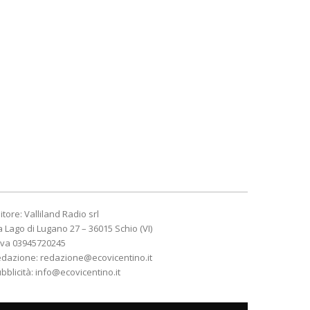
itore: Valliland Radio srl
a Lago di Lugano 27 – 36015 Schio (VI)
Iva 03945720245
edazione:
redazione@ecovicentino.it
bblicità:
info@ecovicentino.it