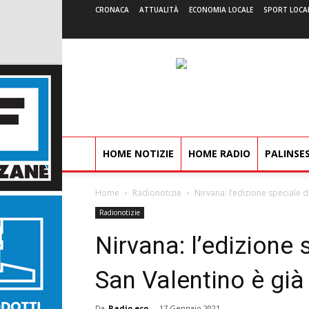
CRONACA
ATTUALITÀ
ECONOMIA LOCALE
SPORT LOCA
HOME NOTIZIE
HOME RADIO
PALINSE
Home
Radionotizie
Nirvana: l’edizione speciale d
Radionotizie
Nirvana: l’edizione 
San Valentino è già
Da
Radio eco
-
17 Gennaio 2021