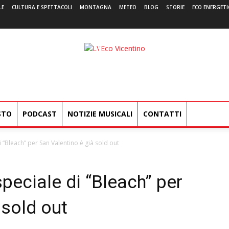
LE
CULTURA E SPETTACOLI
MONTAGNA
METEO
BLOG
STORIE
ECO ENERGETI
L'Eco
Vicentino
STO
PODCAST
NOTIZIE MUSICALI
CONTATTI
i “Bleach” per San Valentino è già sold out
speciale di “Bleach” per
 sold out