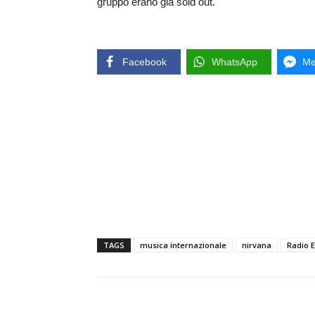
gruppo erano già sold out.
Facebook
WhatsApp
Me
TAGS
musica internazionale
nirvana
Radio E