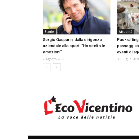
Storie
Attualità
Sergio Gasparin, dalla dirigenza
Packrafting
aziendale allo sport: “Ho scelto le
passeggiata
emozioni”
eventi di a
2 Agosto 2026
30 Luglio 202