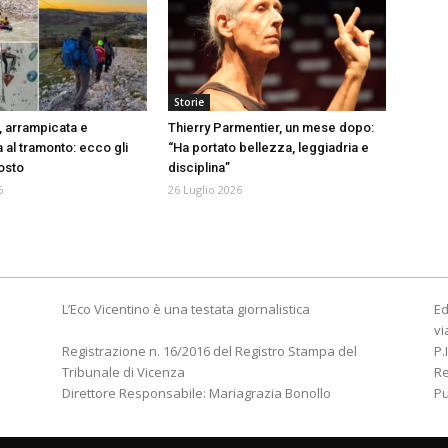
Storie
, arrampicata e
Thierry Parmentier, un mese dopo:
 al tramonto: ecco gli
“Ha portato bellezza, leggiadria e
gosto
disciplina”
6
26 Luglio 2026
L’Eco Vicentino è una testata giornalistica
Ed
vi
Registrazione n. 16/2016 del Registro Stampa del
P.
Tribunale di Vicenza
R
Direttore Responsabile: Mariagrazia Bonollo
Pu