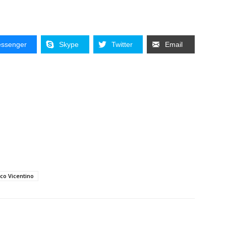
ssenger
Skype
Twitter
Email
co Vicentino