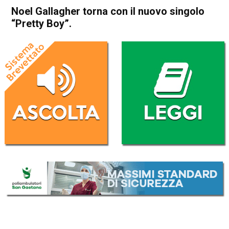
Noel Gallagher torna con il nuovo singolo
“Pretty Boy”.
Home
Radionotizie
Radionotizie
Noel Gallagher torna con il
nuovo singolo “Pretty Boy”.
Da
Mr. Charly
3 Novembre 2022
ASCOLTA L'AUDIO
Lettore
00:00
00:00