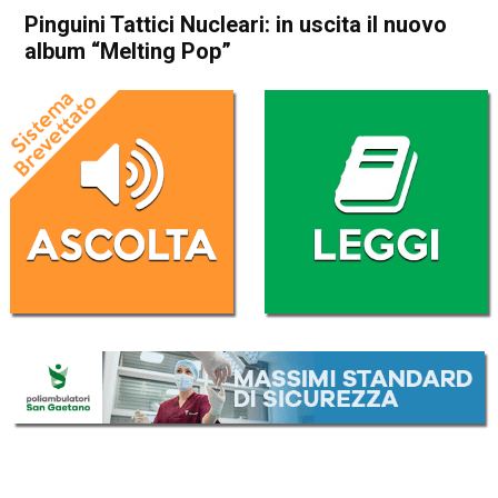
Pinguini Tattici Nucleari: in uscita il nuovo
album “Melting Pop”
Home
Radionotizie
Radionotizie
Pinguini Tattici Nucleari: in
uscita il nuovo album
“Melting Pop”
Da
Mr. Charly
12 Aprile 2022
ASCOLTA L'AUDIO