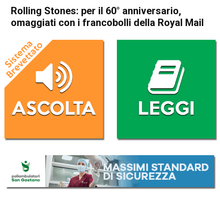
Rolling Stones: per il 60° anniversario,
omaggiati con i francobolli della Royal Mail
Home
Radionotizie
Radionotizie
Rolling Stones: per il 60°
anniversario, omaggiati con i
francobolli della Royal Mail
Da
Mr. Charly
17 Gennaio 2022
ASCOLTA L'AUDIO