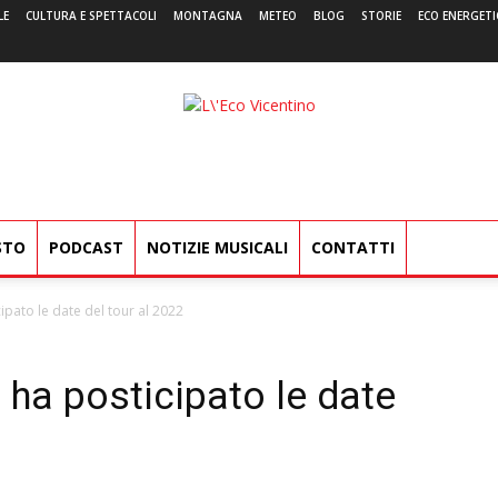
LE
CULTURA E SPETTACOLI
MONTAGNA
METEO
BLOG
STORIE
ECO ENERGETI
L'Eco
Vicentino
STO
PODCAST
NOTIZIE MUSICALI
CONTATTI
ato le date del tour al 2022
a posticipato le date