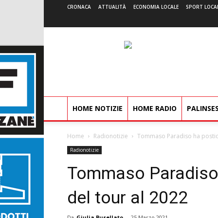
CRONACA
ATTUALITÀ
ECONOMIA LOCALE
SPORT LOCA
HOME NOTIZIE
HOME RADIO
PALINSE
Home
Radionotizie
Tommaso Paradiso ha posticip
Radionotizie
Tommaso Paradiso h
del tour al 2022
Da
Giulia Busellato
-
25 Marzo 2021