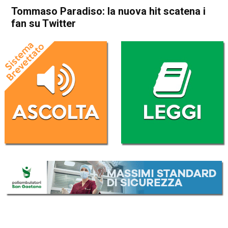
Tommaso Paradiso: la nuova hit scatena i
fan su Twitter
Home
Radionotizie
Radionotizie
Tommaso Paradiso: la nuova
hit scatena i fan su Twitter
Da
Redazione Nazionale
4 Settembre 2020
ASCOLTA L'AUDIO
Lettore
00:00
00:00