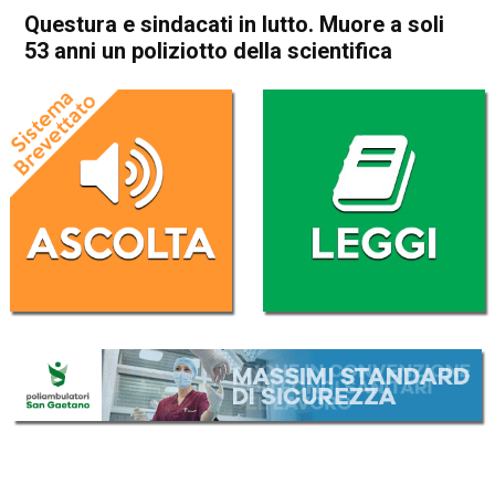
Questura e sindacati in lutto. Muore a soli
53 anni un poliziotto della scientifica
Home
Arzignano
Montecchio Maggiore
Cronaca
In Evidenza
Arzignano
Montecchio Maggiore
Questura e sindacati in lutto.
Muore a soli 53 anni un
poliziotto della scientifica
Da
Omar Dal Maso
29 Febbraio 2020
(aggiornato il
29 Febbraio 2020 18:41
)
ASCOLTA L'AUDIO