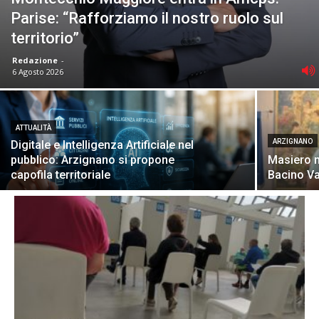
Parise: “Rafforziamo il nostro ruolo sul
territorio”
Redazione
-
6 Agosto 2026
ATTUALITÀ
ARZIGNANO
Digitale e Intelligenza Artificiale nel
pubblico: Arzignano si propone
Masiero n
capofila territoriale
Bacino Va