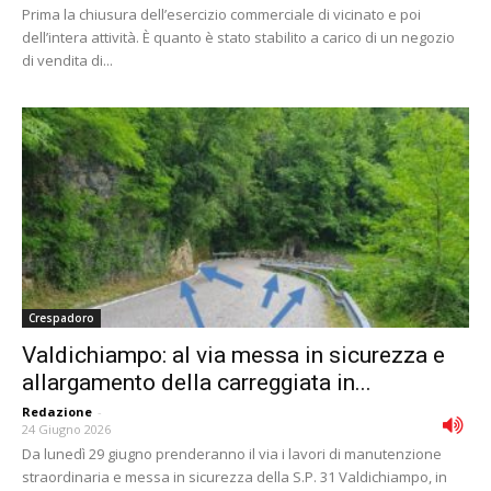
Prima la chiusura dell’esercizio commerciale di vicinato e poi
dell’intera attività. È quanto è stato stabilito a carico di un negozio
di vendita di...
Crespadoro
Valdichiampo: al via messa in sicurezza e
allargamento della carreggiata in...
Redazione
-
24 Giugno 2026
Da lunedì 29 giugno prenderanno il via i lavori di manutenzione
straordinaria e messa in sicurezza della S.P. 31 Valdichiampo, in