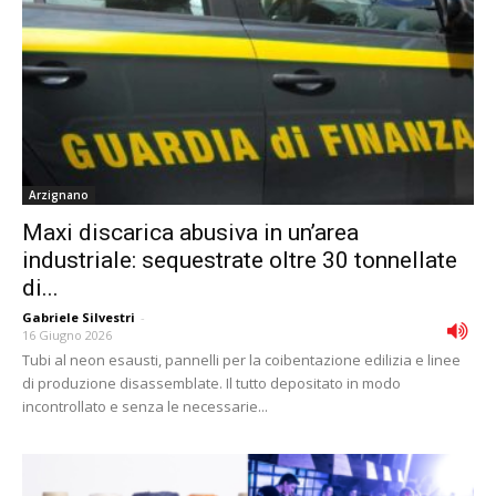
Arzignano
Maxi discarica abusiva in un’area
industriale: sequestrate oltre 30 tonnellate
di...
Gabriele Silvestri
-
16 Giugno 2026
Tubi al neon esausti, pannelli per la coibentazione edilizia e linee
di produzione disassemblate. Il tutto depositato in modo
incontrollato e senza le necessarie...