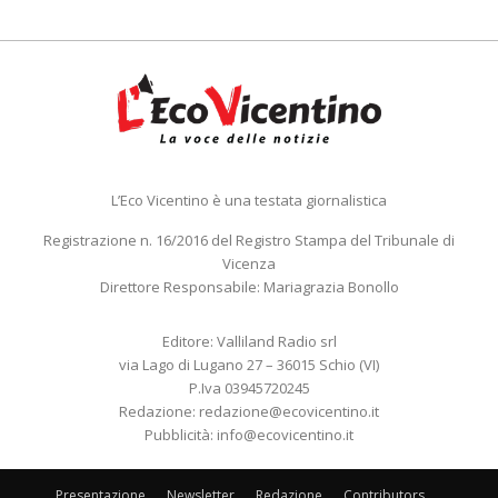
L’Eco Vicentino è una testata giornalistica
Registrazione n. 16/2016 del Registro Stampa del Tribunale di
Vicenza
Direttore Responsabile: Mariagrazia Bonollo
Editore: Valliland Radio srl
via Lago di Lugano 27 – 36015 Schio (VI)
P.Iva 03945720245
Redazione:
redazione@ecovicentino.it
Pubblicità:
info@ecovicentino.it
Presentazione
Newsletter
Redazione
Contributors