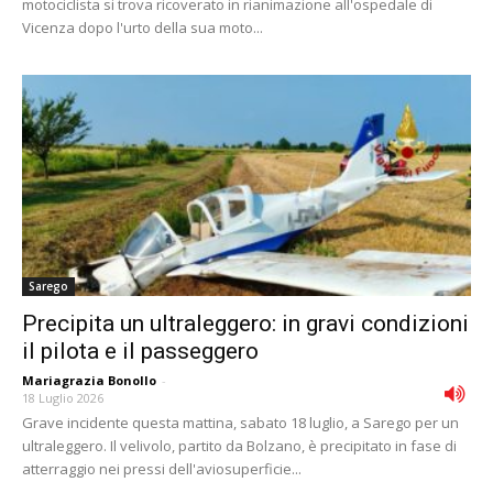
motociclista si trova ricoverato in rianimazione all'ospedale di
Vicenza dopo l'urto della sua moto...
Sarego
Precipita un ultraleggero: in gravi condizioni
il pilota e il passeggero
Mariagrazia Bonollo
-
18 Luglio 2026
Grave incidente questa mattina, sabato 18 luglio, a Sarego per un
ultraleggero. Il velivolo, partito da Bolzano, è precipitato in fase di
atterraggio nei pressi dell'aviosuperficie...