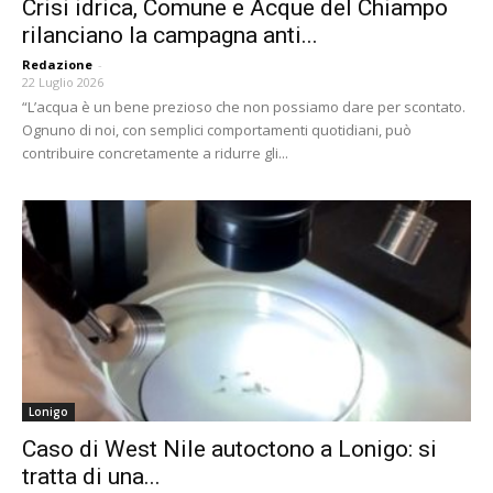
Crisi idrica, Comune e Acque del Chiampo
rilanciano la campagna anti...
Redazione
-
22 Luglio 2026
“L’acqua è un bene prezioso che non possiamo dare per scontato.
Ognuno di noi, con semplici comportamenti quotidiani, può
contribuire concretamente a ridurre gli...
Lonigo
Caso di West Nile autoctono a Lonigo: si
tratta di una...