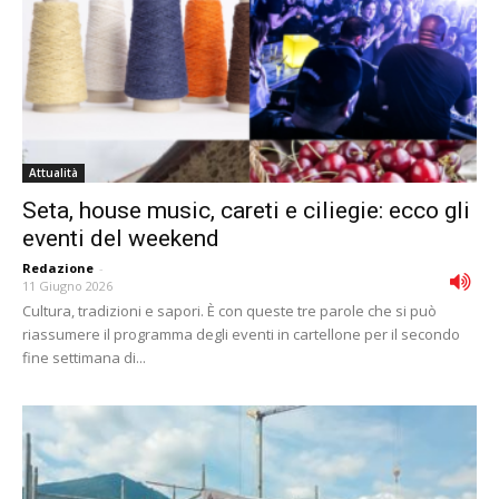
Attualità
Seta, house music, careti e ciliegie: ecco gli
eventi del weekend
Redazione
-
11 Giugno 2026
Cultura, tradizioni e sapori. È con queste tre parole che si può
riassumere il programma degli eventi in cartellone per il secondo
fine settimana di...