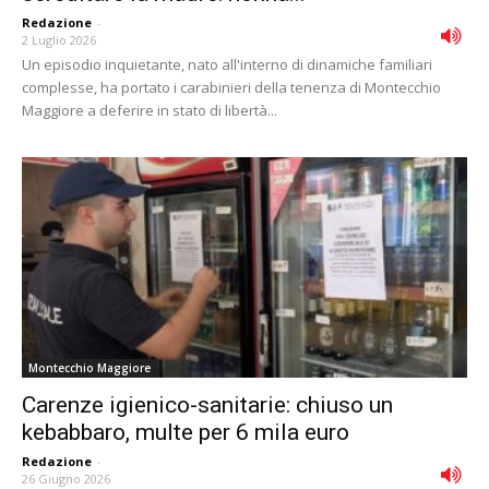
Redazione
-
2 Luglio 2026
Un episodio inquietante, nato all'interno di dinamiche familiari
complesse, ha portato i carabinieri della tenenza di Montecchio
Maggiore a deferire in stato di libertà...
Montecchio Maggiore
Carenze igienico-sanitarie: chiuso un
kebabbaro, multe per 6 mila euro
Redazione
-
26 Giugno 2026