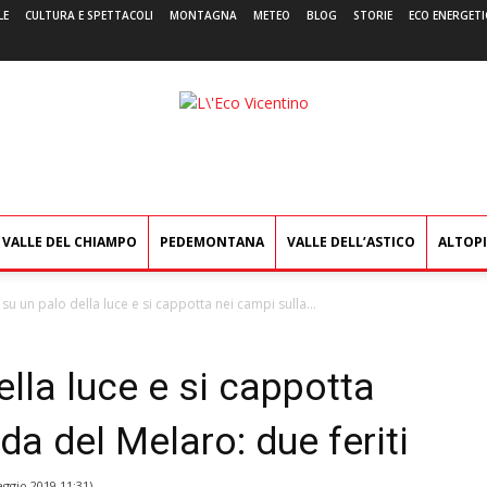
LE
CULTURA E SPETTACOLI
MONTAGNA
METEO
BLOG
STORIE
ECO ENERGETI
L'Eco
Vicentino
VALLE DEL CHIAMPO
PEDEMONTANA
VALLE DELL’ASTICO
ALTOP
 su un palo della luce e si cappotta nei campi sulla...
ella luce e si cappotta
da del Melaro: due feriti
ggio 2019 11:31
)