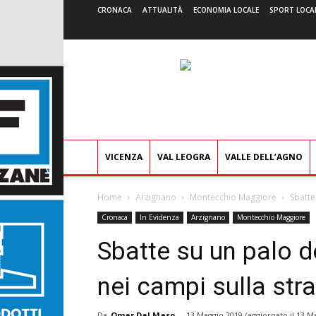
CRONACA
ATTUALITÀ
ECONOMIA LOCALE
SPORT LOCA
VICENZA
VAL LEOGRA
VALLE DELL’AGNO
Home
Arzignano
Montecchio Maggiore
Sbatte
Cronaca
In Evidenza
Arzignano
Montecchio Maggiore
Sbatte su un palo d
nei campi sulla stra
Da
Omar Dal Maso
-
13 Maggio 2019
(aggiornato il
13 Ma