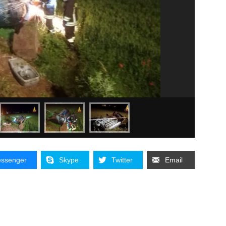
ssenger
Skype
Twitter
Email