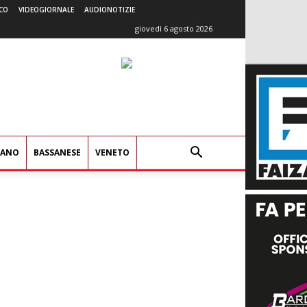
CO
VIDEOGIORNALE
AUDIONOTIZIE
giovedì 6 agosto 2026
IANO
BASSANESE
VENETO