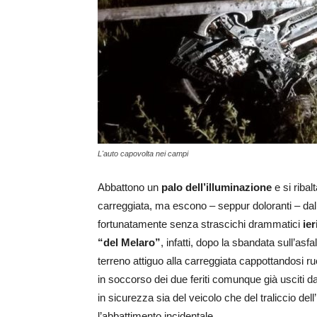
L'auto capovolta nei campi
Abbattono un
palo dell’illuminazione
e si ribal
carreggiata, ma escono – seppur doloranti – da
fortunatamente senza strascichi drammatici
ier
“del Melaro”
, infatti, dopo la sbandata sull’asf
terreno attiguo alla carreggiata cappottandosi ruo
in soccorso dei due feriti comunque già usciti da
in sicurezza sia del veicolo che del traliccio del
l’abbattimento incidentale.